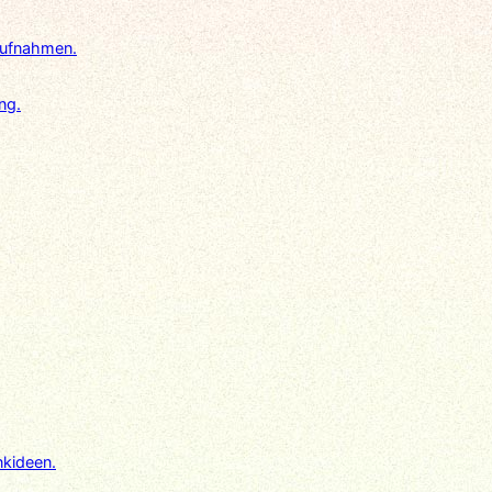
oaufnahmen.
ng.
nkideen.