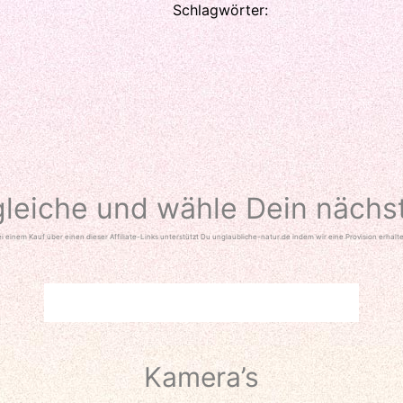
Schlagwörter:
gleiche und wähle Dein nächs
i einem Kauf über einen dieser Affiliate-Links unterstützt Du unglaubliche-natur.de indem wir eine Provision erhalt
Kamera’s