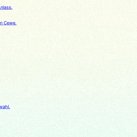
nlass.
on Cewe.
wahl.